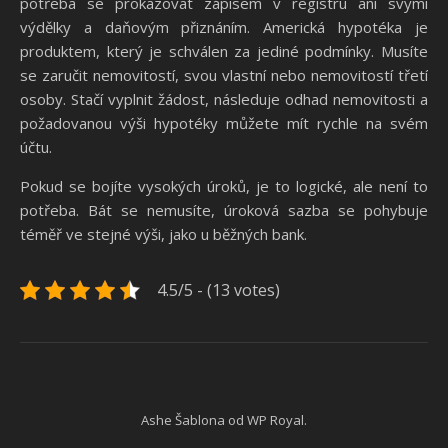
potřeba se prokazovat zápisem v registru ani svými
výdělky a daňovým přiznáním. Americká hypotéka je
produktem, který je schválen za jediné podmínky. Musíte
se zaručit nemovitostí, svou vlastní nebo nemovitostí třetí
osoby. Stačí vyplnit žádost, následuje odhad nemovitosti a
požadovanou výši hypotéky můžete mít rychle na svém
účtu.
Pokud se bojíte vysokých úroků, je to logické, ale není to
potřeba. Bát se nemusíte, úroková sazba se pohybuje
téměř ve stejné výši, jako u běžných bank.
4.5/5 - (13 votes)
Ashe Šablona od
WP Royal
.