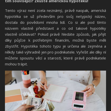
tím související? Zkuste americkou hypotéku!
Tento výraz není zcela neznámý, právě naopak, americká
hypotéka se už především pro svůj netypický název,
dostala do povědomí mnoha lidí. Co si ale pod tímto
názvem vlastně představit a co od takové hypotéky
vlastně očekávat? Pokud právě hledáte způsob, jak přijít
díky půjčce k potřebným financím, možná byste měli
zbystřit. Hypotéka tohoto typu je určena ale zejména a
někdy také výhradně jen pro podnikatele. Vyřešit ale díky ní
můžete spoustu věcí a starostí, které právě podnikatele
mohou trápit.