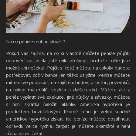
Na co peníze mohou sloužit?
Pokud vás zajímá, na co si vlastně můžete peníze půjčit,
odpověď vás zcela jistě mile překvapí, protože tohle jste
možná ani nečekali. Půjčit si totiž můžete na cokoliv budete
potřebovat, což v bance jen těžko uslyšíte. Peníze můžete
mít na své podnikání, na zajištění budov, prostor, pozemků,
na nákup materiálů, vozidla a dalších věcí. Můžete ale z
peněz vyplatit své exekuce, jiné půjčky a závazky, můžete
s nimi zkrátka naložit jakkoliv. Americká hypotéka je
produktem bezúčelovým. Kromě toho je velmi snadné
americkou hypotéku získat. Na peníze můžete dosáhnout
opravdu velice rychle, čerpat je můžete okamžitě a není
třeba na nic čekat.