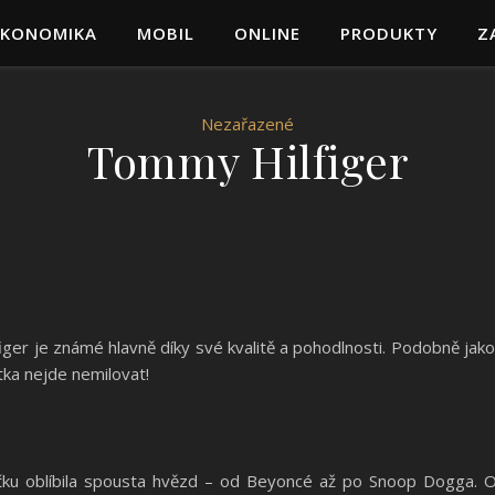
EKONOMIKA
MOBIL
ONLINE
PRODUKTY
Z
Nezařazené
Tommy Hilfiger
r je známé hlavně díky své kvalitě a pohodlnosti. Podobně jako ji
tka nejde nemilovat!
načku oblíbila spousta hvězd – od Beyoncé až po Snoop Dogga. Ob