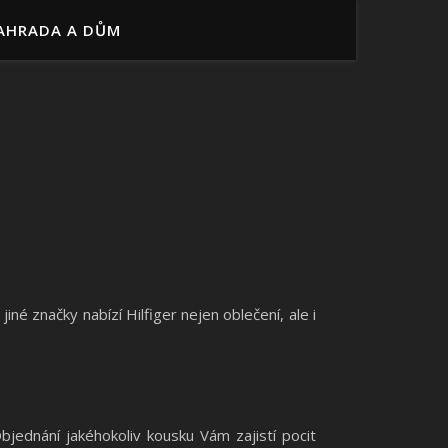
AHRADA A DŮM
né značky nabízí Hilfiger nejen oblečení, ale i
jednání jakéhokoliv kousku Vám zajistí pocit