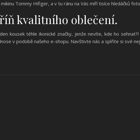
i mikinu
Tommy Hifiger,
a v tu ránu na Vás míří tisíce hledáčků fot
říň kvalitního oblečení.
eden kousek téhle ikonické značky, jenže nevíte, kde ho sehnat?
ose v podobě našeho e-shopu. Navštivte nás a splňte si své nejt