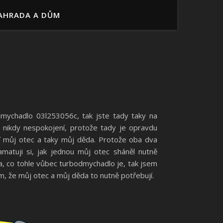
AHRADA A DŮM
odmychadlo
03l253056c
, tak jste tady taky na
nikdy nespokojení, protože tady je opravdu
dí můj otec a taky můj děda. Protože oba dva
matuji si, jak jednou můj otec sháněl nutně
la, co tohle vůbec turbodmychadlo je, tak jsem
em, že můj otec a můj děda to nutně potřebují.