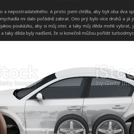
 a nepostradatelného. A proto jsem chtěla, aby byli oba dva spo
mychadla mi dalo pořádně zabrat. Ono prý bylo více druhů a já j
jakou poukázku, aby si můj otec a taky můj děda mohli vybrat, 
a taky děda byly nadšení, že si konečně můžou pořídit turbodmych